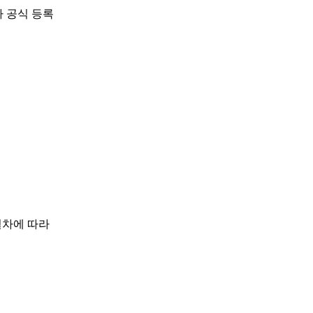
라 공식 등록
절차에 따라