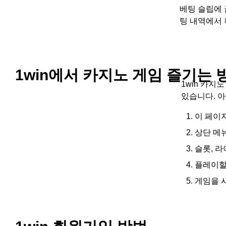
베팅 슬립에 
팅 내역에서 
1win에서 카지노 게임 즐기는 
1win 카지
있습니다. 아
이 페이
상단 메뉴
슬롯, 
플레이할
게임을 