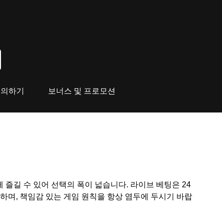
문의하기
보너스 및 프로모션
께 즐길 수 있어 선택의 폭이 넓습니다. 라이브 베팅은 24
하며, 책임감 있는 게임 원칙을 항상 염두에 두시기 바랍