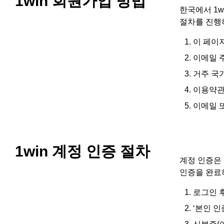
1win 회원가입 방법
한국에서 1w
절차를 진행
이 페이
이메일 
거주 국
이용약관
이메일 
1win 계정 인증 절차
계정 인증은
인증을 완료
로그인 
‘본인 인