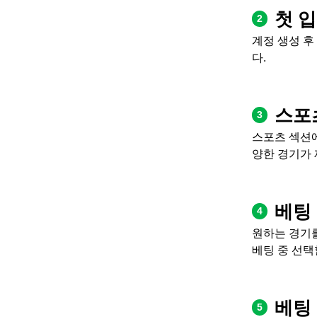
핸디캡 베팅 (Handicap)
첫 
2
오버/언더 (Over/Under)
계정 생성 후
다.
더블 찬스 (Double Chance)
양 팀 득점 (Both Teams to Score)
스포
3
스포츠 섹션에
양한 경기가
베팅
4
원하는 경기를
베팅 중 선택
베팅
5