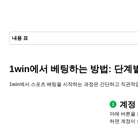
내용 표
1win에서 베팅하는 방법: 단계
1win에서 스포츠 베팅을 시작하는 과정은 간단하고 직관적입
계정
1
아래 버튼을 
하면 계정이
승/무/패 (1X2)